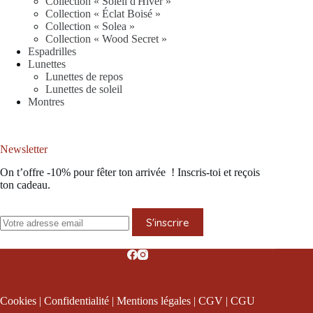
Collection « Soleil d'Hiver »
Collection « Éclat Boisé »
Collection « Solea »
Collection « Wood Secret »
Espadrilles
Lunettes
Lunettes de repos
Lunettes de soleil
Montres
Newsletter
On t’offre -10% pour fêter ton arrivée ! Inscris-toi et reçois
ton cadeau.
S'inscrire
Cookies
|
Confidentialité
|
Mentions légales
|
CGV
|
CGU