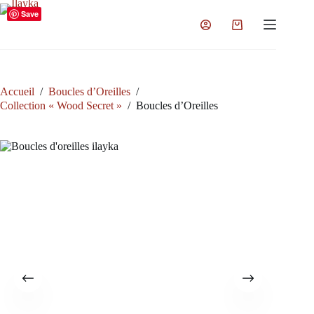
Passer
Save
au
Panier
contenu
d’achat
Accueil
/
Boucles d’Oreilles
/
Collection « Wood Secret »
/
Boucles d’Oreilles