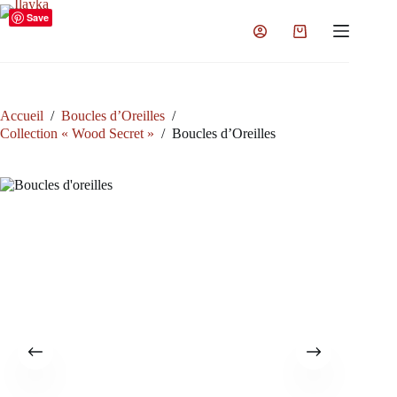
Passer
Save
au
Panier
contenu
d’achat
Accueil
/
Boucles d’Oreilles
/
Collection « Wood Secret »
/
Boucles d’Oreilles