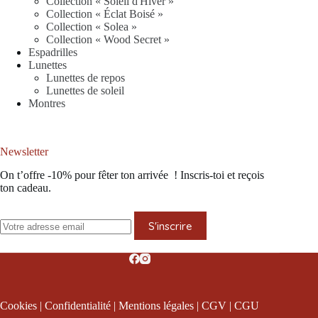
Collection « Soleil d'Hiver »
Collection « Éclat Boisé »
Collection « Solea »
Collection « Wood Secret »
Espadrilles
Lunettes
Lunettes de repos
Lunettes de soleil
Montres
Newsletter
On t’offre -10% pour fêter ton arrivée ! Inscris-toi et reçois
ton cadeau.
S'inscrire
Cookies
|
Confidentialité
|
Mentions légales
|
CGV
|
CGU