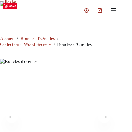
Passer
Save
au
Panier
contenu
d’achat
Accueil
/
Boucles d’Oreilles
/
Collection « Wood Secret »
/
Boucles d’Oreilles