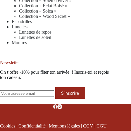
Collection « Soleil d'Hiver »
Collection « Éclat Boisé »
Collection « Solea »
Collection « Wood Secret »
Espadrilles
Lunettes
Lunettes de repos
Lunettes de soleil
Montres
Newsletter
On t’offre -10% pour fêter ton arrivée ! Inscris-toi et reçois
ton cadeau.
S'inscrire
Cookies
|
Confidentialité
|
Mentions légales
|
CGV
|
CGU