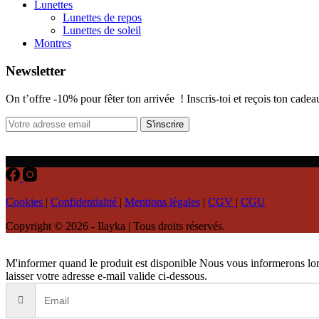
Lunettes
Lunettes de repos
Lunettes de soleil
Montres
Newsletter
On t’offre -10% pour fêter ton arrivée ! Inscris-toi et reçois ton cadea
S'inscrire
Cookies
|
Confidentialité
|
Mentions légales
|
CGV
|
CGU
Copyright © 2026 - Ilayka | Tous droits réservés.
M'informer quand le produit est disponible
Nous vous informerons lors
laisser votre adresse e-mail valide ci-dessous.