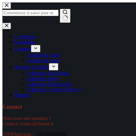
Passer
au
contenu
Aucun
résultat
La Marque
Espadrilles
Lunettes
Lunettes de soleil
Lunettes de repos
Boucles d’oreilles
Collection Eclat Boisé
Collection Solea
Collection Wood Secret
Collection « Soleil d’Hiver »
Montres
Contact
Vous avez une question ?
Contact: contact@ilayka.fr
Tél/WhatsApp. :
+33 684102018