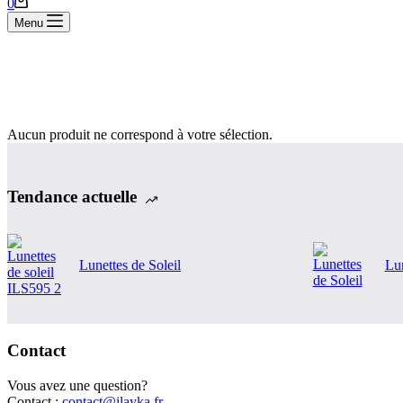
Panier
0
d’achat
Menu
Aucun produit ne correspond à votre sélection.
Tendance actuelle
Lunettes de Soleil
Lun
Contact
Vous avez une question?
Contact :
contact@ilayka.fr