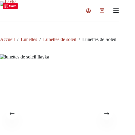
Passer
Save
au
Panier
contenu
d’achat
Accueil
/
Lunettes
/
Lunettes de soleil
/
Lunettes de Soleil