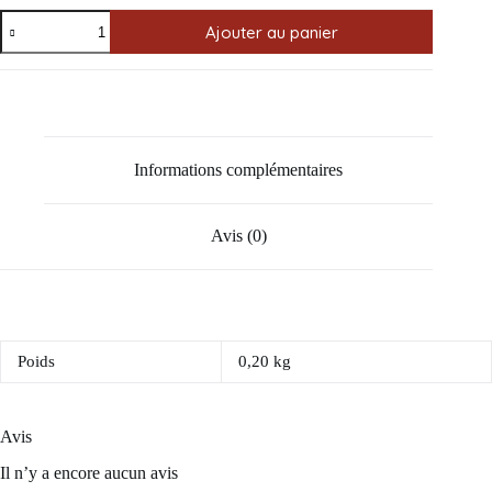
quantité
Ajouter au panier
de
Lunettes
de
Soleil
Informations complémentaires
Avis (0)
Poids
0,20 kg
Avis
Il n’y a encore aucun avis