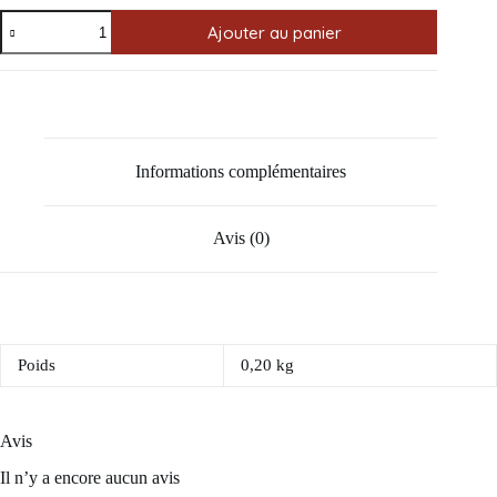
quantité
Ajouter au panier
de
Lunettes
de
Soleil
Informations complémentaires
Avis (0)
Poids
0,20 kg
Avis
Il n’y a encore aucun avis