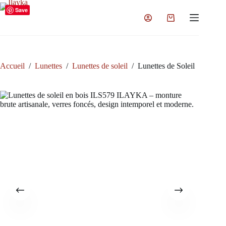
Passer
Save
au
Panier
contenu
d’achat
Accueil
/
Lunettes
/
Lunettes de soleil
/
Lunettes de Soleil