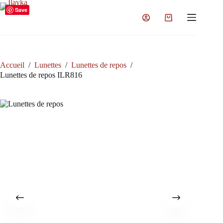
Passer
Save
au
Panier
contenu
d’achat
Accueil
/
Lunettes
/
Lunettes de repos
/
Lunettes de repos ILR816