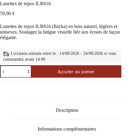
Lunettes de repos ILR816
59,90
€
Lunettes de repos ILR816 (Ilayka) en bois naturel, légères et
unisexes. Soulagez la fatigue visuelle liée aux écrans de façon
élégante.
Livraison estimée entre le : 14/08/2026 - 24/08/2026 si vous
commandez avant 14:00
quantité
Ajouter au panier
de
Lunettes
de
repos
ILR816
Description
Informations complémentaires