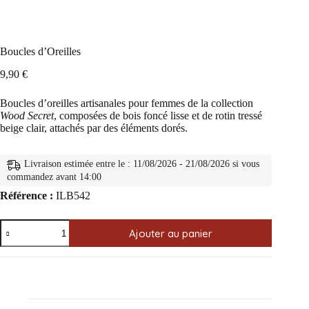
Boucles d’Oreilles
9,90
€
Boucles d’oreilles artisanales pour femmes de la collection
Wood Secret
, composées de bois foncé lisse et de rotin tressé
beige clair, attachés par des éléments dorés.
Livraison estimée entre le : 11/08/2026 - 21/08/2026 si vous
commandez avant 14:00
Référence :
ILB542
quantité
Ajouter au panier
de
Boucles
d'Oreilles