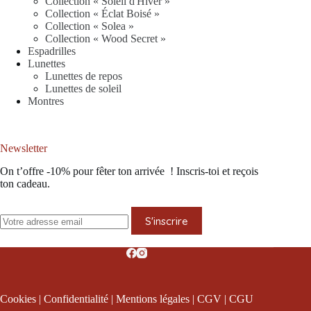
Collection « Soleil d'Hiver »
Collection « Éclat Boisé »
Collection « Solea »
Collection « Wood Secret »
Espadrilles
Lunettes
Lunettes de repos
Lunettes de soleil
Montres
Newsletter
On t’offre -10% pour fêter ton arrivée ! Inscris-toi et reçois
ton cadeau.
S'inscrire
Cookies
|
Confidentialité
|
Mentions légales
|
CGV
|
CGU