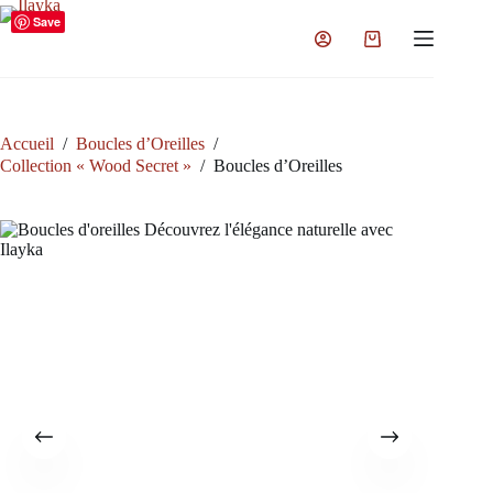
Passer
Save
au
Panier
contenu
d’achat
Accueil
/
Boucles d’Oreilles
/
Collection « Wood Secret »
/
Boucles d’Oreilles